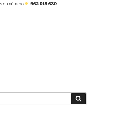
vés do número
962 018 630
Pesquisar